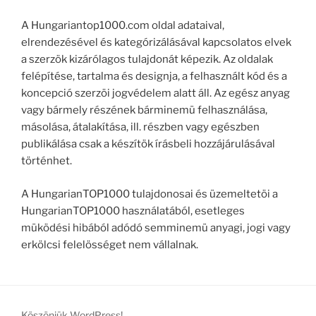
A Hungariantop1000.com oldal adataival,
elrendezésével és kategórizálásával kapcsolatos elvek
a szerzök kizárólagos tulajdonát képezik. Az oldalak
felépítése, tartalma és designja, a felhasznált kód és a
koncepció szerzöi jogvédelem alatt áll. Az egész anyag
vagy bármely részének bárminemü felhasználása,
másolása, átalakítása, ill. részben vagy egészben
publikálása csak a készítök írásbeli hozzájárulásával
történhet.
A HungarianTOP1000 tulajdonosai és üzemeltetöi a
HungarianTOP1000 használatából, esetleges
müködési hibából adódó semminemü anyagi, jogi vagy
erkölcsi felelösséget nem vállalnak.
Köszönjük WordPress!