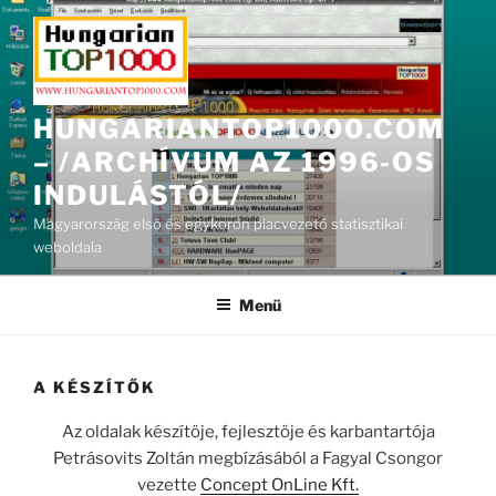
Tartalomhoz
HUNGARIANTOP1000.COM
– /ARCHÍVUM AZ 1996-OS
INDULÁSTÓL/
Magyarország első és egykoron piacvezető statisztikai
weboldala
Menü
A KÉSZÍTŐK
Az oldalak készítöje, fejlesztöje és karbantartója
Petrásovits Zoltán megbízásából a Fagyal Csongor
vezette
Concept OnLine Kft.